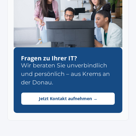
im 
Uns
Ris
erk
und
han
3. Ju
Fragen zu Ihrer IT?
Wir beraten Sie unverbindlich
und persönlich – aus Krems an
der Donau.
Jetzt Kontakt aufnehmen →